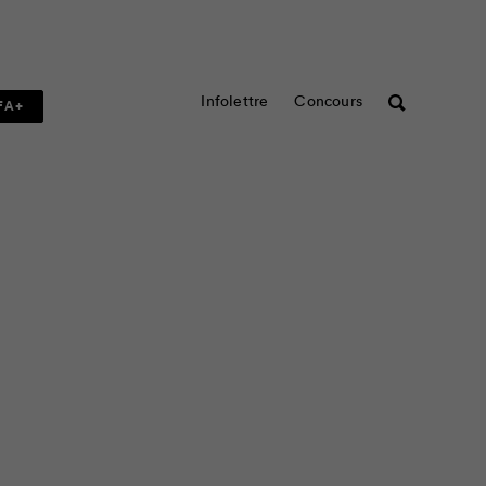
Infolettre
Concours
Rechercher
FA+
e une activité facile et