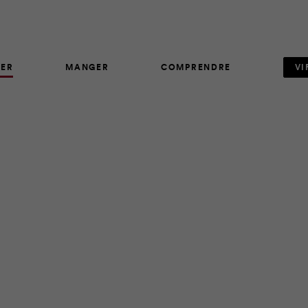
ER
MANGER
COMPRENDRE
VI
AVIS D'EXPERT
534
partir en expédition de pêche avec vos préados? En plus d’êtr