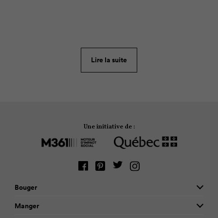
La relâche, c’est fait pour s’amuser et la région des
Cantons-de-l’Est regorge d’activités toutes plus
chouettes les unes que les autres pour jouer de la
neige. Voici cinq suggestions pour en profiter
Lire la suite
pleinement.
Une initiative de :
Bouger
Manger