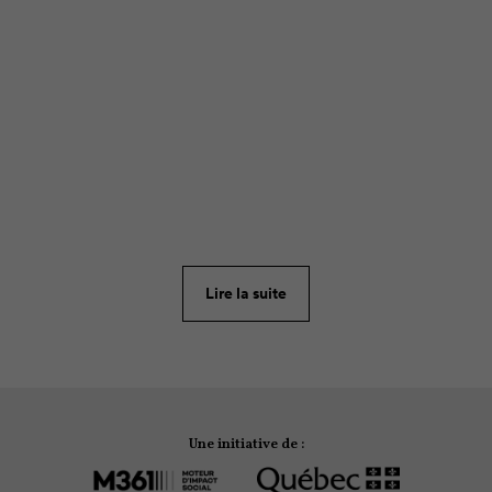
ARTICLE
408
De passage en Gaspésie cet été? Voici de quoi
occuper les journées de votre famille à proximité de
Lire la suite
Gaspé, sans débourser un seul sou.
Une initiative de :