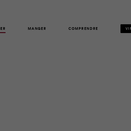
ER
MANGER
COMPRENDRE
VI
AVIS D'EXPERT
211