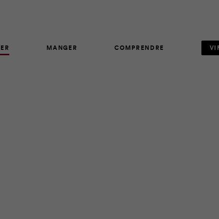
ER
MANGER
COMPRENDRE
VI
AVIS D'EXPERT
1023